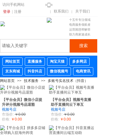
访问手机网站
联系我们
关于我们
登录
|
注册
｜
｜
十五年专注领域
电商服务领航者
运营困惑帮解答
助力商家速成长
搜索
网站首页
直播服务
淘宝天猫
多多网店
京东商城
抖音抖店
微信视频号
电商资讯
网站首页
>>
技术服务
>>
多账号实名技术（抖音）
【平台会员】微信小店提
【平台会员】视频号直播
升评分视频号品退豁
助手直播间云下单互
视频号店
视频号店
市场价:
￥0.00
市场价:
￥0.00
价格:
￥0.00
价格:
￥0.00