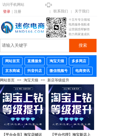
访问手机网站
联系我们
关于我们
登录
|
注册
｜
｜
十五年专注领域
电商服务领航者
运营困惑帮解答
助力商家速成长
搜索
网站首页
直播服务
淘宝天猫
多多网店
京东商城
抖音抖店
微信视频号
电商资讯
网站首页
>>
淘宝天猫
>>
新店等级提升
【平台会员】淘宝店铺运
【平台代理】淘宝新店上